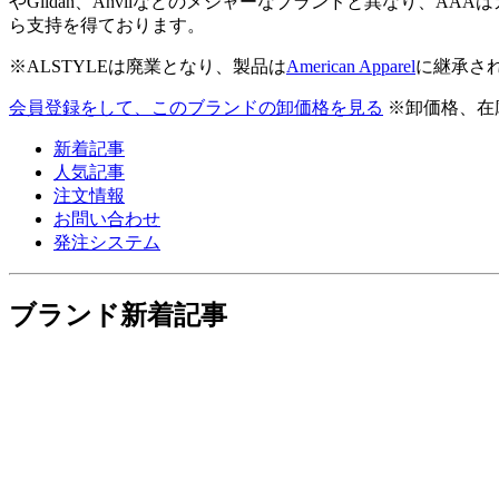
やGildan、Anvilなどのメジャーなブランドと異なり
ら支持を得ております。
※ALSTYLEは廃業となり、製品は
American Apparel
に継承さ
会員登録をして、このブランドの卸価格を見る
※卸価格、在
新着記事
人気記事
注文情報
お問い合わせ
発注システム
ブランド新着記事