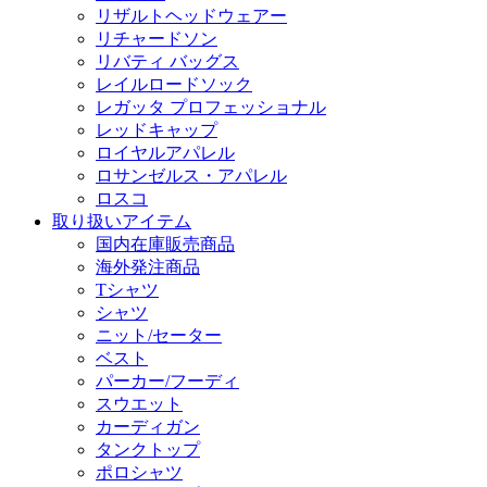
リザルトヘッドウェアー
リチャードソン
リバティ バッグス
レイルロードソック
レガッタ プロフェッショナル
レッドキャップ
ロイヤルアパレル
ロサンゼルス・アパレル
ロスコ
取り扱いアイテム
国内在庫販売商品
海外発注商品
Tシャツ
シャツ
ニット/セーター
ベスト
パーカー/フーディ
スウエット
カーディガン
タンクトップ
ポロシャツ