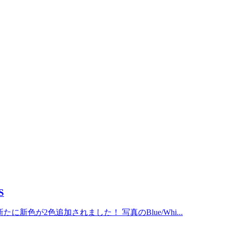
S
に新たに新色が2色追加されました！ 写真のBlue/Whi...