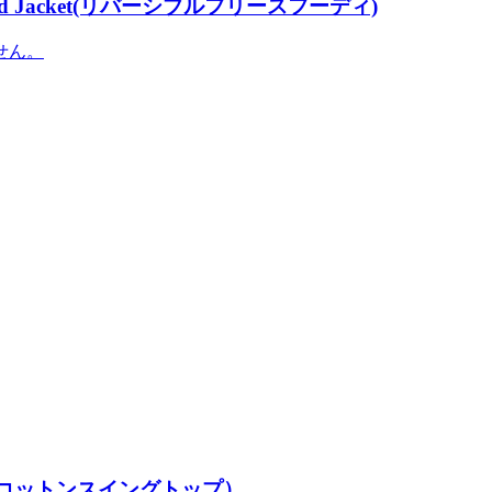
e Hooded Jacket(リバーシブルフリースフーディ)
せん。
 Jacket（コットンスイングトップ）