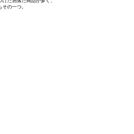
つけた洒落た商品が多く、
もその一つ。