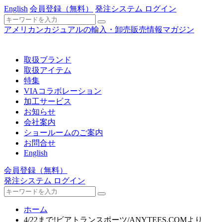
English
会員登録
（無料）
発注システム ログイン
アメリカンカジュアルの輸入・卸売販売情報マガジン
取扱ブランド
取扱アイテム
特集
VIAコラボレーション
加工サービス
お知らせ
会社案内
ショールームのご案内
お問合せ
English
会員登録
（無料）
発注システム ログイン
ホーム
4/22まで!ビアトランスポーツ/ANYTEES.COMより