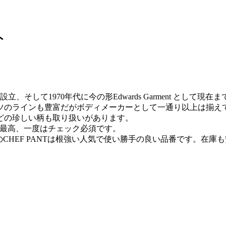
ト
ompanyを設立、そして1970年代に今の形Edwards Garment として
ツのラインも豊富だがボディメーカーとして一通り以上は揃え
どの珍しい柄も取り扱いがあります。
のも最高、一度はチェック必須です。
や＃2000のCHEF PANTは根強い人気で使い勝手の良い品番です。