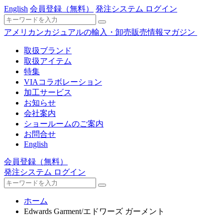
English
会員登録
（無料）
発注システム ログイン
アメリカンカジュアルの輸入・卸売販売情報マガジン
取扱ブランド
取扱アイテム
特集
VIAコラボレーション
加工サービス
お知らせ
会社案内
ショールームのご案内
お問合せ
English
会員登録
（無料）
発注システム ログイン
ホーム
Edwards Garment/エドワーズ ガーメント