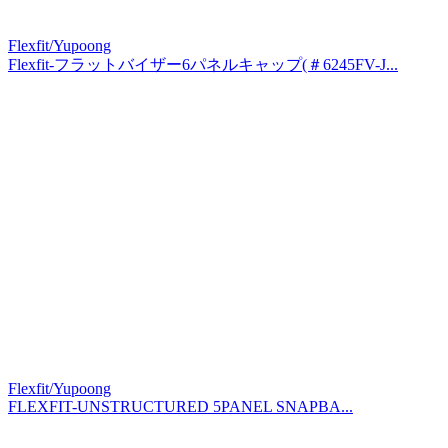
Flexfit/Yupoong
Flexfit-フラットバイザー6パネルキャップ(＃6245FV-J...
Flexfit/Yupoong
FLEXFIT-UNSTRUCTURED 5PANEL SNAPBA...