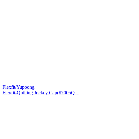
Flexfit/Yupoong
Flexfit-Quilting Jockey Cap(#7005Q...