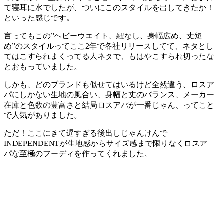
て寝耳に水でしたが、ついにこのスタイルを出してきたか！
といった感じです。
言ってもこの”ヘビーウエイト、紐なし、身幅広め、丈短
め”のスタイルってここ2年で各社リリースしてて、ネタとし
てはこすられまくってる大ネタで、もはやこすられ切ったな
とおもっていました。
しかも、どのブランドも似せてはいるけど全然違う、ロスア
パにしかない生地の風合い、身幅と丈のバランス、メーカー
在庫と色数の豊富さと結局ロスアパが一番じゃん、ってこと
で人気がありました。
ただ！ここにきて遅すぎる後出しじゃんけんで
INDEPENDENTが生地感からサイズ感まで限りなくロスア
パな至極のフーディを作ってくれました。