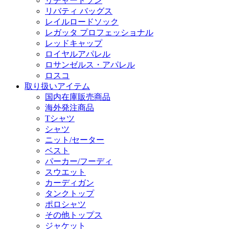
リチャードソン
リバティ バッグス
レイルロードソック
レガッタ プロフェッショナル
レッドキャップ
ロイヤルアパレル
ロサンゼルス・アパレル
ロスコ
取り扱いアイテム
国内在庫販売商品
海外発注商品
Tシャツ
シャツ
ニット/セーター
ベスト
パーカー/フーディ
スウエット
カーディガン
タンクトップ
ポロシャツ
その他トップス
ジャケット