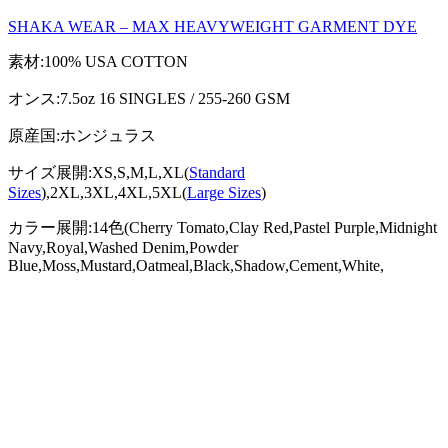
SHAKA WEAR – MAX HEAVYWEIGHT GARMENT DYE
素材:100% USA COTTON
オンス:7.5oz 16 SINGLES / 255-260 GSM
原産国:ホンジュラス
サイズ展開:XS,S,M,L,XL(
Standard
Sizes
),2XL,3XL,4XL,5XL(
Large Sizes
)
カラー展開:14色(Cherry Tomato,Clay Red,Pastel Purple,Midnight
Navy,Royal,Washed Denim,Powder
Blue,Moss,Mustard,Oatmeal,Black,Shadow,Cement,White,