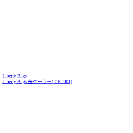
Liberty Bags
Liberty Bags 缶クーラー(＃FT001)