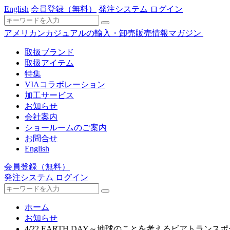
English
会員登録
（無料）
発注システム ログイン
アメリカンカジュアルの輸入・卸売販売情報マガジン
取扱ブランド
取扱アイテム
特集
VIAコラボレーション
加工サービス
お知らせ
会社案内
ショールームのご案内
お問合せ
English
会員登録
（無料）
発注システム ログイン
ホーム
お知らせ
4/22 EARTH DAY～地球のことを考えるビアトランス