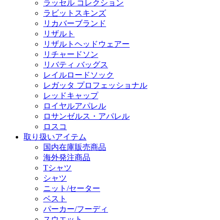
ラッセル コレクション
ラビットスキンズ
リカバーブランド
リザルト
リザルトヘッドウェアー
リチャードソン
リバティ バッグス
レイルロードソック
レガッタ プロフェッショナル
レッドキャップ
ロイヤルアパレル
ロサンゼルス・アパレル
ロスコ
取り扱いアイテム
国内在庫販売商品
海外発注商品
Tシャツ
シャツ
ニット/セーター
ベスト
パーカー/フーディ
スウエット